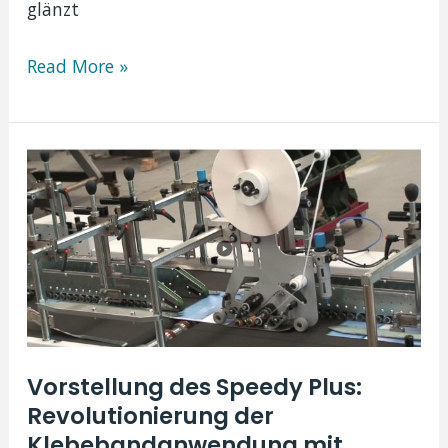
glänzt
Steigern
Read More »
Sie
Ihre
E-
Commerce-
Verpackung
mit
der
Ortigia
Maschine
Vorstellung des Speedy Plus:
Revolutionierung der
Klebebandanwendung mit