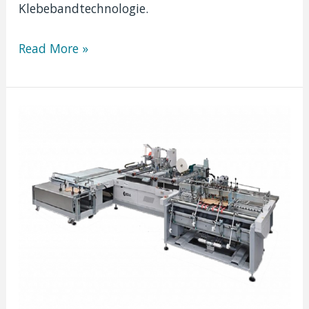
Klebebandtechnologie.
Vorstellung
Read More »
des
Speedy
Plus:
Revolutionierung
der
Klebebandanwendung
mit
breiten
doppelseitigen
Kapazitäten