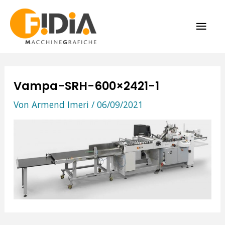
Zum
HAU
Inhalt
springen
Vampa-SRH-600×2421-1
Von
Armend Imeri
/
06/09/2021