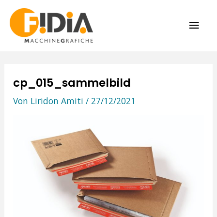
Zum
HAU
Inhalt
springen
cp_015_sammelbild
Von
Liridon Amiti
/
27/12/2021