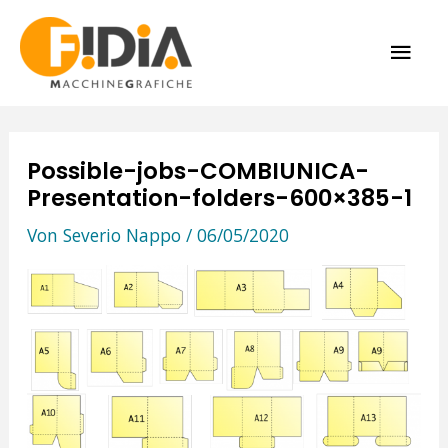
Zum
HAU
Inhalt
springen
Possible-jobs-COMBIUNICA-
Presentation-folders-600×385-1
Von
Severio Nappo
/
06/05/2020