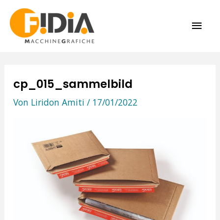
Zum
HAU
Inhalt
springen
cp_015_sammelbild
Von
Liridon Amiti
/
17/01/2022